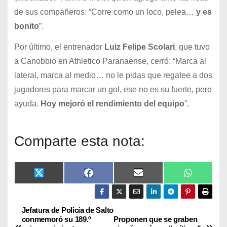
de sus compañeros: “Corre como un loco, pelea…
y es
bonito
”.
Por último, el entrenador
Luiz Felipe Scolari
, que tuvo
a Canobbio en Athletico Paranaense, cerró: “Marca al
lateral, marca al medio… no le pidas que regatee a dos
jugadores para marcar un gol, ese no es su fuerte, pero
ayuda.
Hoy mejoró el rendimiento del equipo
”.
Comparte esta nota:
X
F
E
W
(
a
m
h
T
c
a
a
w
e
i
t
i
b
l
s
Jefatura de Policía de Salto
t
o
A
conmemoró su 189.º
Proponen que se graben
t
o
p