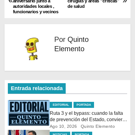
aniversario junto a
cirugías y áreas “críticas”
e
k
p
autoridades locales ,
de salud
r
funcionarios y vecinos
)
Por
Quinto
Elemento
Entrada relacionada
EDITORIAL
PORTADA
Ruta 3 y el bypass: cuando la falta
de prevención del Estado, convierte
un tramo en una trampa mortal
Ago 10, 2026
Quinto Elemento
NOTICIAS
PORTADA