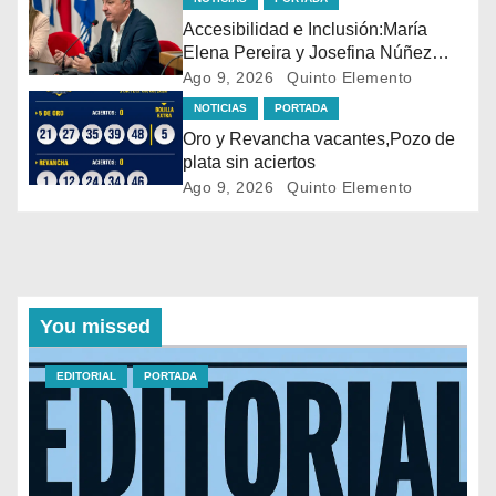
Accesibilidad e Inclusión:María
Elena Pereira y Josefina Núñez
designadas en el área del Gobierno
Ago 9, 2026
Quinto Elemento
Departamental(nueva mirada para
NOTICIAS
PORTADA
abordar la discapacidad)
Oro y Revancha vacantes,Pozo de
plata sin aciertos
Ago 9, 2026
Quinto Elemento
You missed
EDITORIAL
PORTADA