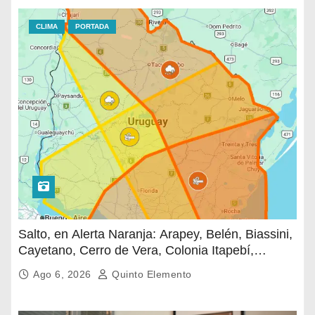
CLIMA
PORTADA
Salto, en Alerta Naranja: Arapey, Belén, Biassini,
Cayetano, Cerro de Vera, Colonia Itapebí,
Fernández, Lluveras, Migliaro, Puntas de
Ago 6, 2026
Quinto Elemento
Valentín, Quintana, Rincón de Valentín, Sarandí
de Arapey, Saucedo y Termas del Arapey