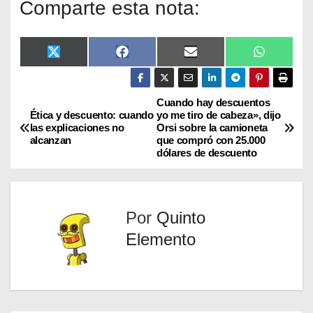
Comparte esta nota:
X
F
E
W
(
a
m
h
T
c
a
a
w
e
i
t
i
b
l
s
Cuando hay descuentos
t
o
A
Ética y descuento: cuando
yo me tiro de cabeza», dijo
t
o
p
las explicaciones no
Orsi sobre la camioneta
e
k
p
alcanzan
que compró con 25.000
r
dólares de descuento
)
Por
Quinto
Elemento