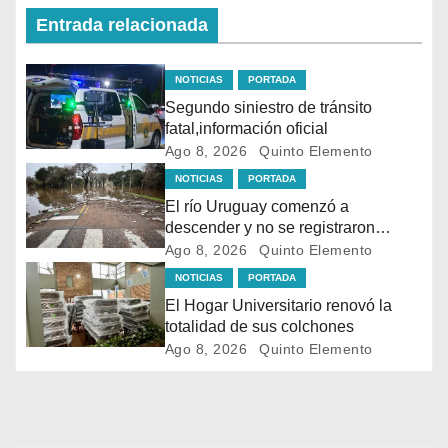
Entrada relacionada
NOTICIAS
PORTADA
Segundo siniestro de tránsito
fatal,información oficial
Ago 8, 2026
Quinto Elemento
NOTICIAS
PORTADA
El río Uruguay comenzó a
descender y no se registraron
evacuaciones en Salto
Ago 8, 2026
Quinto Elemento
NOTICIAS
PORTADA
El Hogar Universitario renovó la
totalidad de sus colchones
Ago 8, 2026
Quinto Elemento