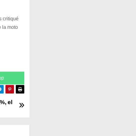
 critiqué
e la moto
pp
%, el