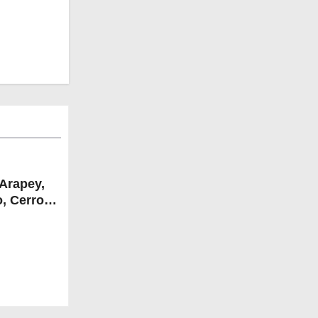
 Arapey,
o, Cerro
liaro,
tana,
ndí de
s del