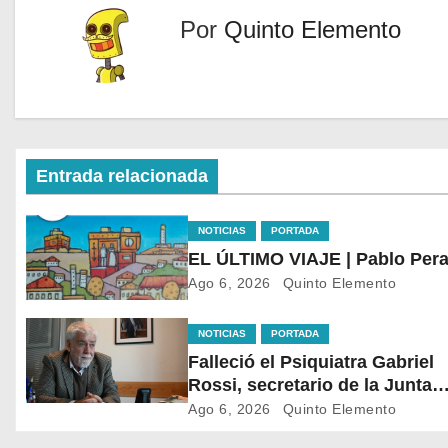
Por
Quinto Elemento
Entrada relacionada
NOTICIAS
PORTADA
EL ÚLTIMO VIAJE | Pablo Pera
Ago 6, 2026
Quinto Elemento
NOTICIAS
PORTADA
Falleció el Psiquiatra Gabriel
Rossi, secretario de la Junta
Nacional de Drogas, tras siniestro
Ago 6, 2026
Quinto Elemento
que sufrió en Durazno