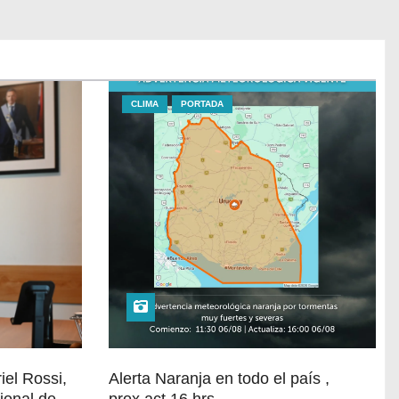
CLIMA
PORTADA
iel Rossi,
Alerta Naranja en todo el país ,
ional de
prox.act.16 hrs