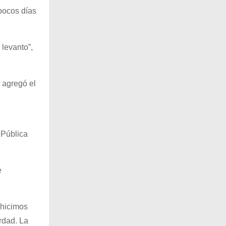
pocos días
 levanto”,
 agregó el
 Pública
e
 hicimos
rdad. La