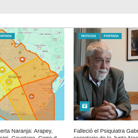
ORTADA
NOTICIAS
PORTADA
lerta Naranja: Arapey,
Falleció el Psiquiatra Gabr
sini, Cayetano, Cerro de
secretario de la Junta Nac