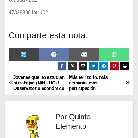
47329898 int. 102
Comparte esta nota:
X
F
E
W
(
a
m
h
T
c
a
a
w
e
i
t
i
b
l
s
Jóvenes que no estudian
Más territorio, más
t
o
A
ni trabajan (NiNi).UCU
cercanía, más
t
o
p
Observatorio económico
participación
e
k
p
r
)
Por
Quinto
Elemento