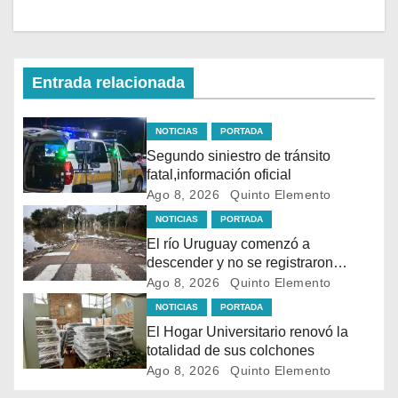
Entrada relacionada
NOTICIAS
PORTADA
Segundo siniestro de tránsito
fatal,información oficial
Ago 8, 2026
Quinto Elemento
NOTICIAS
PORTADA
El río Uruguay comenzó a
descender y no se registraron
evacuaciones en Salto
Ago 8, 2026
Quinto Elemento
NOTICIAS
PORTADA
El Hogar Universitario renovó la
totalidad de sus colchones
Ago 8, 2026
Quinto Elemento