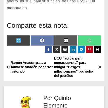
ahorro “inusual para su función” de unos
US$ 2.000
mensuales.
Comparte esta nota:
X
F
E
W
(
a
m
h
T
c
a
a
w
e
i
t
i
b
l
s
BCU “actuará en
t
o
A
Ramón Anador pasa a
consecuencia” para
t
o
p
llamarse Anadón por error
mitigar “riesgos
e
k
p
histórico
inflacionarios” por suba
r
del petróleo
)
Por
Quinto
Elemento