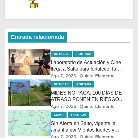
Entrada relacionada
NOTICIAS
PORTADA
Laboratorio de Actuación y Cine
llega a Salto para fortalecer la
formación audiovisual en el norte
Ago 7, 2026
Quinto Elemento
del país
NOTICIAS
PORTADA
MIDES NO PAGA: 100 DÍAS DE
ATRASO PONEN EN RIESGO
LACONTINUIDAD DE
Ago 7, 2026
Quinto Elemento
TRATAMIENTO PARA LA
CLIMA
PORTADA
POBLACIÓN MÁSVULNERABLE
Sin Alerta en Salto, vigente la
DE SALTO
amarilla por Vientos fuertes y
persistentes en el sur
Ago 7, 2026
Quinto Elemento