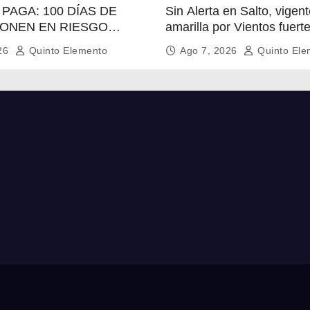
PAGA: 100 DÍAS DE
Sin Alerta en Salto, vigent
ONEN EN RIESGO
amarilla por Vientos fuert
UIDAD DE
persistentes en el sur
026
Quinto Elemento
Ago 7, 2026
Quinto Ele
NTO PARA LA
ÓN MÁSVULNERABLE DE