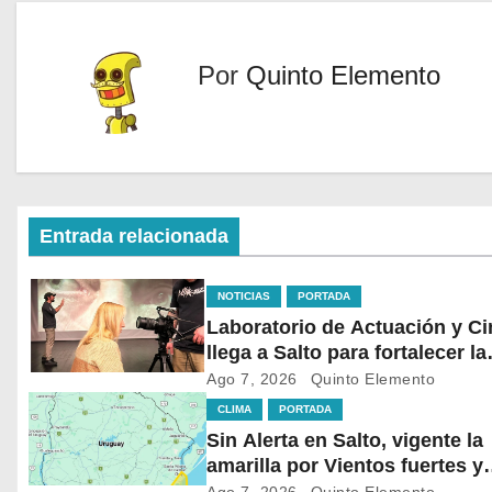
Por
Quinto Elemento
Entrada relacionada
NOTICIAS
PORTADA
Laboratorio de Actuación y Ci
llega a Salto para fortalecer la
formación audiovisual en el n
Ago 7, 2026
Quinto Elemento
del país
CLIMA
PORTADA
Sin Alerta en Salto, vigente la
amarilla por Vientos fuertes y
persistentes en el sur