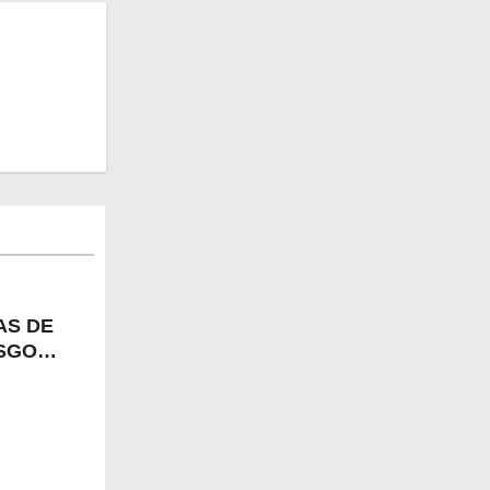
AS DE
ESGO
ERABLE