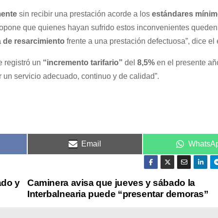
mente
sin recibir una prestación acorde a los
estándares míni
 propone que quienes hayan sufrido estos inconvenientes quede
 de resarcimiento
frente a una prestación defectuosa”, dice el 
e registró un
“incremento tarifario”
del
8,5%
en el presente añ
r un servicio adecuado, continuo y de calidad”.
Email
WhatsA
ado y
Caminera avisa que jueves y sábado la
Interbalnearia puede “presentar demoras”