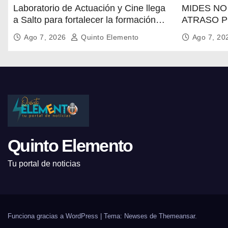
Laboratorio de Actuación y Cine llega
MIDES NO 
a Salto para fortalecer la formación
ATRASO P
audiovisual en el norte del país
LACONTIN
Ago 7, 2026
Quinto Elemento
Ago 7, 2
TRATAMIE
POBLACI
SALTO
Quinto Elemento
Tu portal de noticias
Funciona gracias a WordPress
|
Tema: Newses de
Themeansar
.