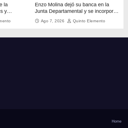
e la
Enzo Molina dejó su banca en la
es y
Junta Departamental y se incorpora
al Ejecutivo de Carlos Albisu
mento
Ago 7, 2026
Quinto Elemento
Home