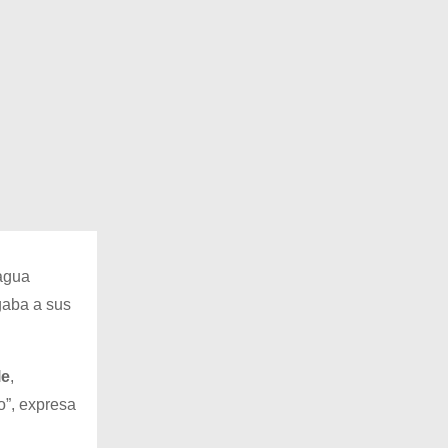
agua
gaba a sus
le
,
o”, expresa