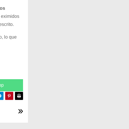
mos
n eximidos
escrito.
o, lo que
pp