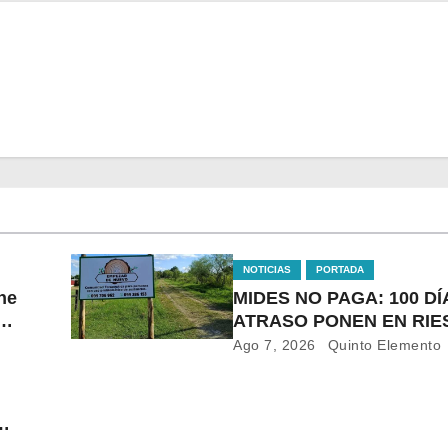
NOTICIAS
PORTADA
ne
MIDES NO PAGA: 100 DÍ
ATRASO PONEN EN RI
orte
LACONTINUIDAD DE
Ago 7, 2026
Quinto Elemento
TRATAMIENTO PARA LA
POBLACIÓN MÁSVULN
DE SALTO