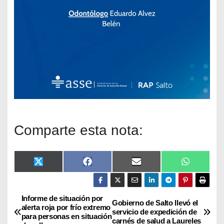
Comparte esta nota:
X
F
E
W
(
a
m
h
T
c
a
a
w
e
i
t
i
b
l
s
Informe de situación por
Gobierno de Salto llevó el
t
o
A
alerta roja por frío extremo
servicio de expedición de
t
o
p
para personas en situación
carnés de salud a Laureles
e
k
p