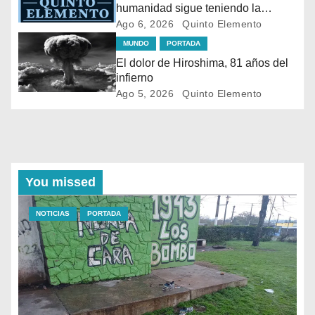
humanidad sigue teniendo la
bomba en sus manos
Ago 6, 2026
Quinto Elemento
MUNDO
PORTADA
El dolor de Hiroshima, 81 años del
infierno
Ago 5, 2026
Quinto Elemento
You missed
NOTICIAS
PORTADA