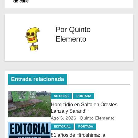
de calle
r
)
Por
Quinto
Elemento
Entrada relacionada
NOTICIAS
PORTADA
Homicidio en Salto en Orestes
Lanza y Sarandí
Ago 6, 2026
Quinto Elemento
EDITORIAL
PORTADA
81 años de Hiroshima: la