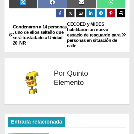
X
F
E
W
(
a
m
h
T
c
a
a
w
e
i
t
i
b
l
s
CECOED y MIDES
Condenaron a 14 personas
t
o
A
habilitaron un nuevo
, uno de ellos salteño que
t
o
p
espacio de resguardo para
será trasladado a Unidad
e
k
p
personas en situación de
r
20 INR
calle
)
Por
Quinto
Elemento
Entrada relacionada