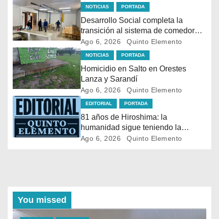
NOTICIAS
PORTADA
Desarrollo Social completa la
transición al sistema de comedores
con la apertura de dos nuevos
Ago 6, 2026
Quinto Elemento
espacios
NOTICIAS
PORTADA
Homicidio en Salto en Orestes
Lanza y Sarandí
Ago 6, 2026
Quinto Elemento
EDITORIAL
PORTADA
81 años de Hiroshima: la
humanidad sigue teniendo la
bomba en sus manos
Ago 6, 2026
Quinto Elemento
You missed