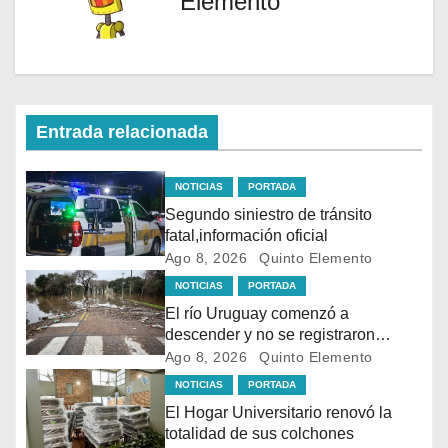
Elemento
Entrada relacionada
NOTICIAS
PORTADA
Segundo siniestro de tránsito
fatal,información oficial
Ago 8, 2026
Quinto Elemento
NOTICIAS
PORTADA
El río Uruguay comenzó a
descender y no se registraron
evacuaciones en Salto
Ago 8, 2026
Quinto Elemento
NOTICIAS
PORTADA
El Hogar Universitario renovó la
totalidad de sus colchones