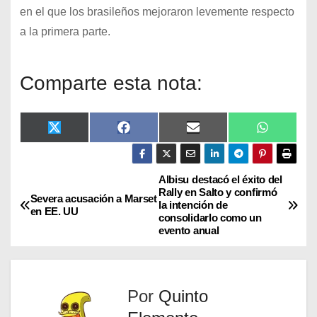
en el que los brasileños mejoraron levemente respecto
a la primera parte.
Comparte esta nota:
X
F
E
W
(
a
m
h
T
c
a
a
w
e
i
t
i
b
l
s
Albisu destacó el éxito del
t
o
A
Rally en Salto y confirmó
Severa acusación a Marset
t
o
p
la intención de
en EE. UU
e
k
p
consolidarlo como un
r
evento anual
)
Por
Quinto