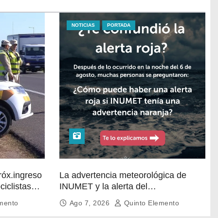
NOTICIAS
PORTADA
próx.ingreso
La advertencia meteorológica de
ciclistas
INUMET y la alerta del
o de ellos
@sinae_oficial no son lo mismo.
mento
Ago 7, 2026
Quinto Elemento