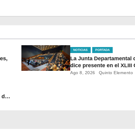
NOTICIAS
PORTADA
es,
La Junta Departamental 
dice presente en el XLII
de Ediles en Montevideo
Ago 8, 2026
Quinto Elemento
, dos
 el