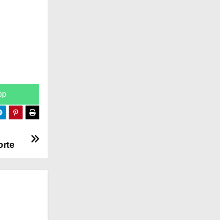
pp
orte