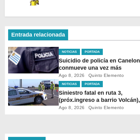
Entrada relacionada
NOTICIAS
PORTADA
Suicidio de policía en Canelon
conmueve una vez más
Ago 8, 2026
Quinto Elemento
NOTICIAS
PORTADA
Siniestro fatal en ruta 3,
(próx.ingreso a barrio Volcán)
motociclistas colisionaron de
Ago 8, 2026
Quinto Elemento
frente, uno de ellos falleció en
lugar