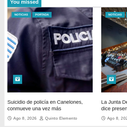
You missed
NOTICIAS
PORTADA
NOTICIAS
Suicidio de policía en Canelones,
La Junta D
conmueve una vez más
dice presen
de Ediles 
Ago 8, 2026
Quinto Elemento
Ago 8, 2