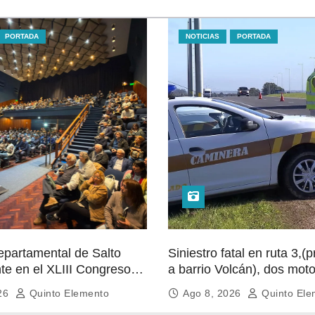
PORTADA
NOTICIAS
PORTADA
epartamental de Salto
Siniestro fatal en ruta 3,(
te en el XLIII Congreso
a barrio Volcán), dos moto
en Montevideo
colisionaron de frente, un
026
Quinto Elemento
Ago 8, 2026
Quinto Ele
falleció en el lugar