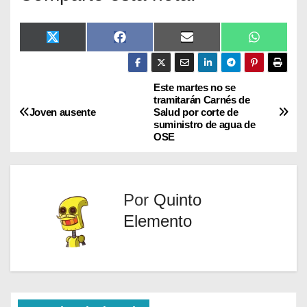
X
F
E
W
(
a
m
h
T
c
a
a
w
e
i
t
i
b
l
s
Este martes no se
t
o
A
tramitarán Carnés de
t
o
p
Joven ausente
Salud por corte de
e
k
p
suministro de agua de
r
OSE
)
Por
Quinto
Elemento