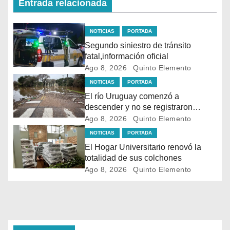
Entrada relacionada
NOTICIAS
PORTADA
Segundo siniestro de tránsito
fatal,información oficial
Ago 8, 2026
Quinto Elemento
NOTICIAS
PORTADA
El río Uruguay comenzó a
descender y no se registraron
evacuaciones en Salto
Ago 8, 2026
Quinto Elemento
NOTICIAS
PORTADA
El Hogar Universitario renovó la
totalidad de sus colchones
Ago 8, 2026
Quinto Elemento