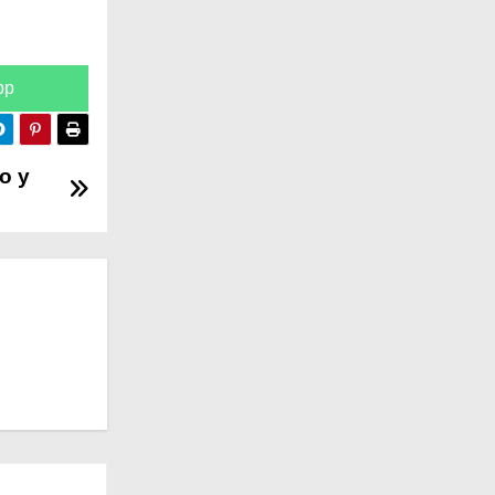
pp
o y