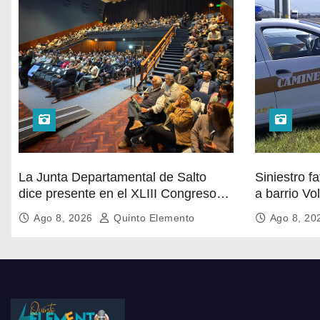
La Junta Departamental de Salto
Siniestro fa
dice presente en el XLIII Congreso
a barrio Vo
de Ediles en Montevideo
colisionaro
Ago 8, 2026
Quinto Elemento
Ago 8, 2
falleció en 