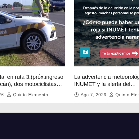
tal en ruta 3,(próx.ingreso
La advertencia meteoroló
lcán), dos motociclistas
INUMET y la alerta del
n de frente, uno de ellos
@sinae_oficial no son lo 
026
Quinto Elemento
Ago 7, 2026
Quinto Ele
el lugar