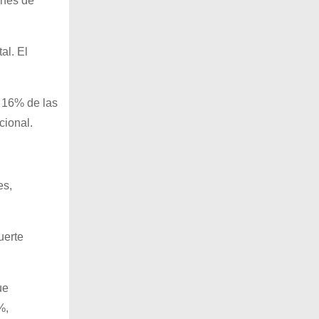
ones de
al. El
l 16% de las
cional.
es,
uerte
ue
%,