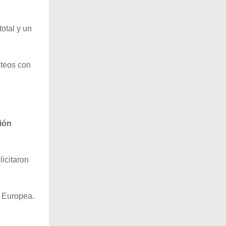
otal y un
cteos con
ión
licitaron
n Europea.