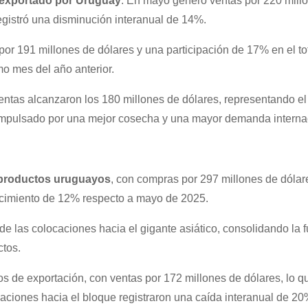
o exportado por Uruguay
. En mayo generó ventas por 220 mill
egistró una disminución interanual de 14%.
or 191 millones de dólares y una participación de 17% en el tot
o mes del año anterior.
ventas alcanzaron los 180 millones de dólares, representando e
 impulsado por una mejor cosecha y una mayor demanda interna
 productos uruguayos
, con compras por 297 millones de dólar
ecimiento de 12% respecto a mayo de 2025.
de las colocaciones hacia el gigante asiático, consolidando la f
tos.
s de exportación, con ventas por 172 millones de dólares, lo q
aciones hacia el bloque registraron una caída interanual de 20