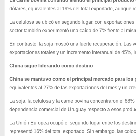
La carne bovina continuó siendo el principal product
dólares, equivalentes al 19% del total exportado, aunque r
La celulosa se ubicó en segundo lugar, con exportaciones p
sector también experimentó una caída de 7% frente al mism
En contraste, la soja mostró una fuerte recuperación. Las 
exportaciones totales y un incremento interanual de 45%,
China sigue liderando como destino
China se mantuvo como el principal mercado para los
equivalentes al 27% de las exportaciones del mes y un cr
La soja, la celulosa y la carne bovina concentraron el 88% 
dependencia comercial de Uruguay respecto a esos produc
La Unión Europea ocupó el segundo lugar entre los destino
representó 16% del total exportado. Sin embargo, las coloc