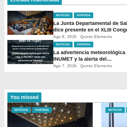
NOTICIAS
PORTADA
La Junta Departamental de Sa
dice presente en el XLIII Cong
de Ediles en Montevideo
Ago 8, 2026
Quinto Elemento
NOTICIAS
PORTADA
La advertencia meteorológica
INUMET y la alerta del
@sinae_oficial no son lo mis
Ago 7, 2026
Quinto Elemento
You missed
NOTICIAS
PORTADA
NOTICIAS