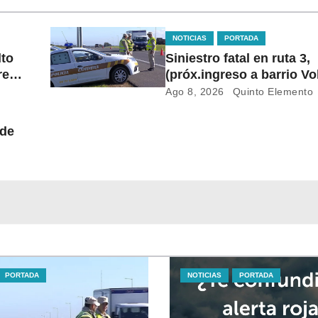
NOTICIAS
PORTADA
lto
Siniestro fatal en ruta 3,
reso
(próx.ingreso a barrio Vo
motociclistas colisionar
Ago 8, 2026
Quinto Elemento
frente, uno de ellos fallec
lugar
 de
mo.
PORTADA
NOTICIAS
PORTADA