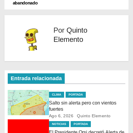
abandonado
)
Por
Quinto
Elemento
Entrada relacionada
CLIMA
PORTADA
Salto sin alerta pero con vientos
fuertes
Ago 6, 2026
Quinto Elemento
NOTICIAS
PORTADA
El Presidente Orsi decretó Alerta de