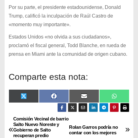
Por su parte, el presidente estadounidense, Donald
Trump, calificó la inculpación de Raúl Castro de
«momento muy importante».
Estados Unidos «no olvida a sus ciudadanos»,
proclamó el fiscal general, Todd Blanche, en rueda de
prensa en Miami ante la comunidad de origen cubano.
Comparte esta nota:
X
F
E
W
(
a
m
h
T
c
a
a
w
e
i
t
i
b
l
s
Comisión Vecinal de barrio
t
o
A
Salto Nuevo Noreste y
Rolan Garros podría no
t
o
p
Gobierno de Salto
contar con los mejores
e
k
p
recuperan predio
r