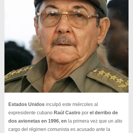
Estados Unidos
inculpó este miércoles al
expresidente cubano
Raúl Castro
por
el derribo de
dos avionetas en 1996, en
la primera vez que un alto
cargo del régimen comunista es acusado ante la