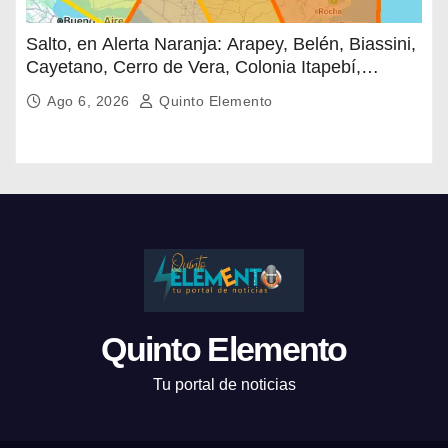
Salto, en Alerta Naranja: Arapey, Belén, Biassini,
Cayetano, Cerro de Vera, Colonia Itapebí,
Fernández, Lluveras, Migliaro, Puntas de
Ago 6, 2026
Quinto Elemento
Valentín, Quintana, Rincón de Valentín, Sarandí
de Arapey, Saucedo y Termas del Arapey
Quinto Elemento
Tu portal de noticias