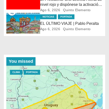
nivel rojo y dispónese la activación
de la operativa del Sistema
Ago 6, 2026
Quinto Elemento
Nacional de Emergencias en la
NOTICIAS
PORTADA
franja costera desde el arroyo
EL ÚLTIMO VIAJE | Pablo Peralta
Pando, hasta la localidad de Aguas
Ago 6, 2026
Quinto Elemento
Dulces
You missed
CLIMA
PORTADA