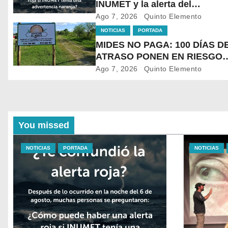
INUMET y la alerta del
@sinae_oficial no son lo mis
Ago 7, 2026
Quinto Elemento
NOTICIAS
PORTADA
MIDES NO PAGA: 100 DÍAS D
ATRASO PONEN EN RIESGO
LACONTINUIDAD DE
Ago 7, 2026
Quinto Elemento
TRATAMIENTO PARA LA
POBLACIÓN MÁSVULNERAB
DE SALTO
You missed
NOTICIAS
PORTADA
NOTICIAS