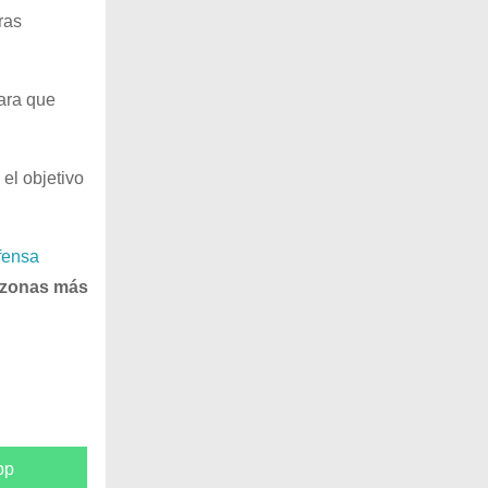
ras
para que
el objetivo
efensa
zonas más
pp