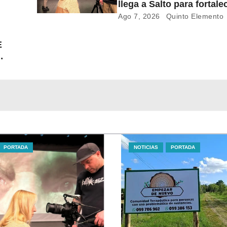
llega a Salto para fortale
mo.
formación audiovisual en
Ago 7, 2026
Quinto Elemento
del país
E
LE
PORTADA
NOTICIAS
PORTADA