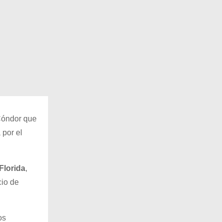
 Cóndor que
 por el
Florida
,
cio de
os