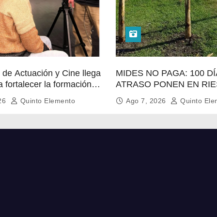
 de Actuación y Cine llega
MIDES NO PAGA: 100 D
a fortalecer la formación
ATRASO PONEN EN RI
 en el norte del país
LACONTINUIDAD DE
026
Quinto Elemento
Ago 7, 2026
Quinto Ele
TRATAMIENTO PARA LA
POBLACIÓN MÁSVULNE
SALTO