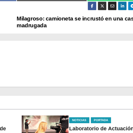
Milagroso: camioneta se incrustó en una cas
madrugada
NOTICIAS
PORTADA
 de
Laboratorio de Actuación