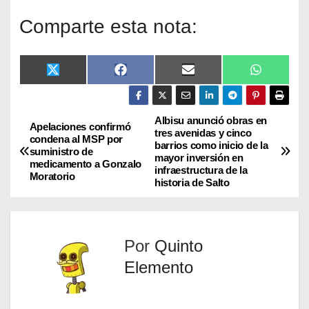
Comparte esta nota:
X
F
E
W
(
a
m
h
T
c
a
a
w
e
i
t
i
b
l
s
Albisu anunció obras en
Apelaciones confirmó
t
o
A
tres avenidas y cinco
condena al MSP por
t
o
p
barrios como inicio de la
suministro de
e
k
p
mayor inversión en
r
medicamento a Gonzalo
infraestructura de la
)
Moratorio
historia de Salto
Por
Quinto
Elemento