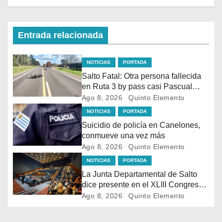
Entrada relacionada
NOTICIAS
PORTADA
Salto Fatal: Otra persona fallecida
en Ruta 3 by pass casi Pascual
Harriague, a 400 mts.del siniestro
Ago 8, 2026
Quinto Elemento
fatal de la mañana
NOTICIAS
PORTADA
Suicidio de policía en Canelones,
conmueve una vez más
Ago 8, 2026
Quinto Elemento
NOTICIAS
PORTADA
La Junta Departamental de Salto
dice presente en el XLIII Congreso
de Ediles en Montevideo
Ago 8, 2026
Quinto Elemento