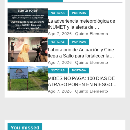
NOTICIAS
PORTADA
La advertencia meteorológica de
INUMET y la alerta del
@sinae_oficial no son lo mismo.
Ago 7, 2026
Quinto Elemento
NOTICIAS
PORTADA
Laboratorio de Actuación y Cine
llega a Salto para fortalecer la
formación audiovisual en el norte
Ago 7, 2026
Quinto Elemento
del país
NOTICIAS
PORTADA
MIDES NO PAGA: 100 DÍAS DE
ATRASO PONEN EN RIESGO
LACONTINUIDAD DE
Ago 7, 2026
Quinto Elemento
TRATAMIENTO PARA LA
POBLACIÓN MÁSVULNERABLE
DE SALTO
You missed