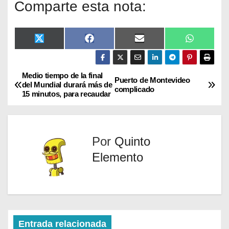
Comparte esta nota:
X
F
E
W
(
a
m
h
T
c
a
a
w
e
i
t
i
b
l
s
Medio tiempo de la final
Puerto de Montevideo
t
o
A
del Mundial durará más de
complicado
t
o
p
15 minutos, para recaudar
e
k
p
r
)
Por
Quinto
Elemento
Entrada relacionada