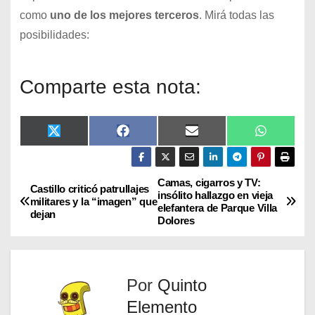
como
uno de los mejores terceros
. Mirá todas las
posibilidades:
Comparte esta nota:
X
F
E
W
(
a
m
h
T
c
a
a
w
e
i
t
i
b
l
s
Camas, cigarros y TV:
Castillo criticó patrullajes
t
o
A
insólito hallazgo en vieja
militares y la “imagen” que
t
o
p
elefantera de Parque Villa
dejan
e
k
p
Dolores
r
)
Por
Quinto
Elemento