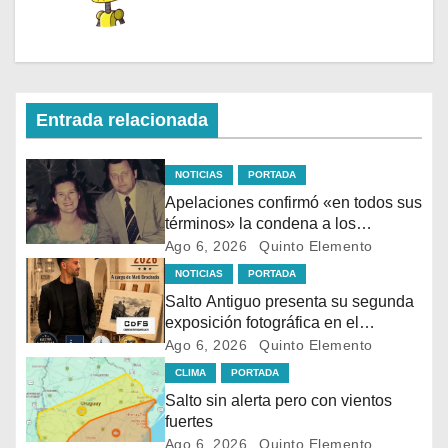
Entrada relacionada
NOTICIAS
PORTADA
Apelaciones confirmó «en todos sus
términos» la condena a los
asesinos de Vladimir Roslik
Ago 6, 2026
Quinto Elemento
NOTICIAS
PORTADA
Salto Antiguo presenta su segunda
exposición fotográfica en el
Mercado 18 de Julio
Ago 6, 2026
Quinto Elemento
CLIMA
PORTADA
Salto sin alerta pero con vientos
fuertes
Ago 6, 2026
Quinto Elemento