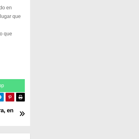
ndo en
 lugar que
do que
pp
a, en