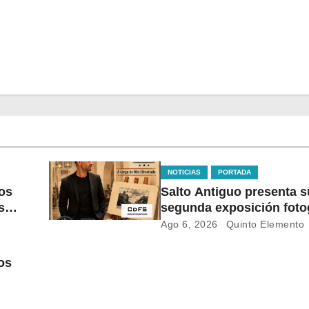
NOTICIAS
PORTADA
os
Salto Antiguo presenta s
s
segunda exposición foto
el Mercado 18 de Julio
Ago 6, 2026
Quinto Elemento
tos