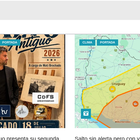
PORTADA
CLIMA
PORTADA
guo presenta su segunda
Salto sin alerta pero con 