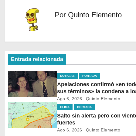
Por
Quinto Elemento
Entrada relacionada
NOTICIAS
PORTADA
Apelaciones confirmó «en tod
sus términos» la condena a lo
asesinos de Vladimir Roslik
Ago 6, 2026
Quinto Elemento
CLIMA
PORTADA
Salto sin alerta pero con vien
fuertes
Ago 6, 2026
Quinto Elemento