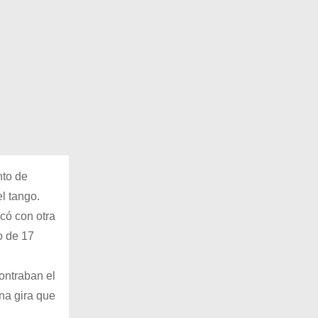
nto de
l tango.
có con otra
o de 17
ontraban el
una gira que