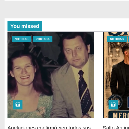
You missed
NOTICIAS
PORTADA
NOTICIAS
Apelaciones confirmó «en todos sus
Salto Anti