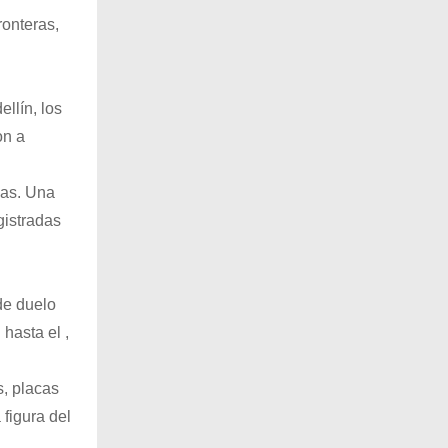
ronteras,
llín, los
on a
das. Una
gistradas
de duelo
hasta el ,
s, placas
figura del