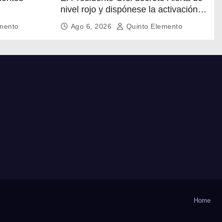
nivel rojo y dispónese la activación
de la operativa del Sistema Nacional
mento
Ago 6, 2026
Quinto Elemento
de Emergencias en la franja costera
desde el arroyo Pando, hasta la
localidad de Aguas Dulces
Home