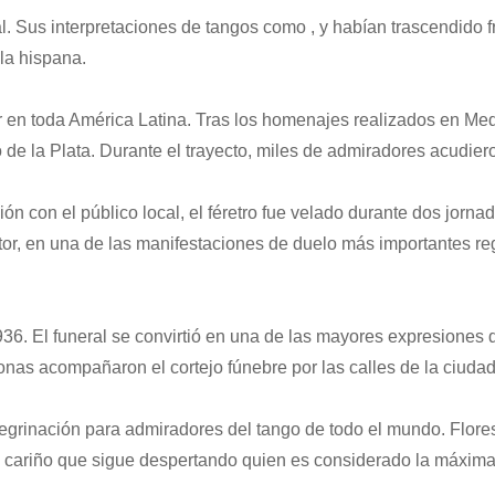
. Sus interpretaciones de tangos como , y habían trascendido f
la hispana.
 en toda América Latina. Tras los homenajes realizados en Mede
ío de la Plata. Durante el trayecto, miles de admiradores acudier
 con el público local, el féretro fue velado durante dos jorna
antor, en una de las manifestaciones de duelo más importantes re
936. El funeral se convirtió en una de las mayores expresiones 
onas acompañaron el cortejo fúnebre por las calles de la ciudad 
egrinación para admiradores del tango de todo el mundo. Flore
 cariño que sigue despertando quien es considerado la máxima 