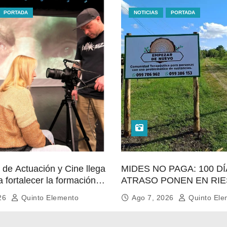
PORTADA
NOTICIAS
PORTADA
 de Actuación y Cine llega
MIDES NO PAGA: 100 D
a fortalecer la formación
ATRASO PONEN EN RI
 en el norte del país
LACONTINUIDAD DE
026
Quinto Elemento
Ago 7, 2026
Quinto Ele
TRATAMIENTO PARA LA
POBLACIÓN MÁSVULNE
SALTO