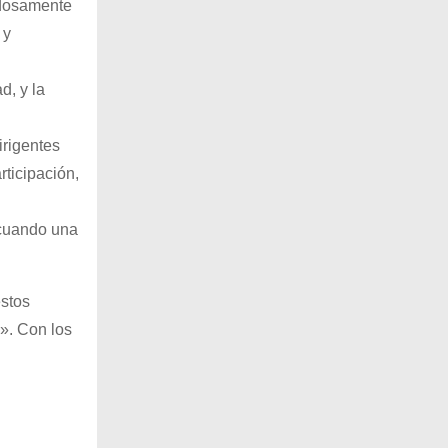
adosamente
 y
d, y la
irigentes
rticipación,
 cuando una
estos
». Con los