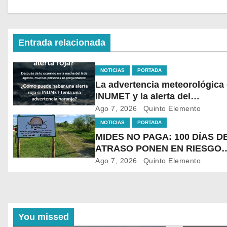
Entrada relacionada
NOTICIAS
PORTADA
La advertencia meteorológica
INUMET y la alerta del
@sinae_oficial no son lo mis
Ago 7, 2026
Quinto Elemento
NOTICIAS
PORTADA
MIDES NO PAGA: 100 DÍAS D
ATRASO PONEN EN RIESGO
LACONTINUIDAD DE
Ago 7, 2026
Quinto Elemento
TRATAMIENTO PARA LA
POBLACIÓN MÁSVULNERAB
DE SALTO
You missed