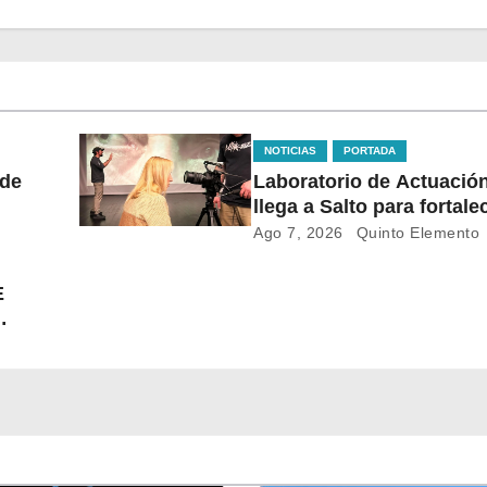
NOTICIAS
PORTADA
 de
Laboratorio de Actuación
llega a Salto para fortale
mo.
formación audiovisual en
Ago 7, 2026
Quinto Elemento
del país
E
LE