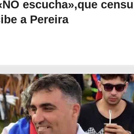
«NO escucha»,que censur
cibe a Pereira