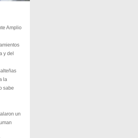
ente Amplio
namientos
a y del
salteñas
a la
no sabe
talaron un
 suman