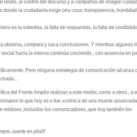
al relato, al control del discurso y a campañas de imagen cuid
 donde la ciudadanía exige otra cosa: transparencia, humildad
ra es la soberbia, la falta de respuestas, la falta de credibilida
ía observa, compara y saca conclusiones. Y mientras algunos d
ocial hacia la interna continúa creciendo , con ausencia en pa
olíticamente. Pero ninguna estrategia de comunicación alcanza
chada ..
tica del Frente Amplio realizan a este medio, como a otros , a 
nformaron lo que hoy es o fue «crónica de una muerte anunciada
de reidores ,incluidos los comunicadores ,que hoy también los
re, suerte en pila!!!