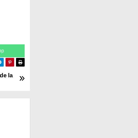
pp
de la