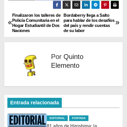
(
a
m
h
T
c
a
a
w
e
i
t
i
b
l
s
Finalizaron los talleres de
Bordaberry llega a Salto
t
o
A
Policía Comunitaria en el
para hablar de los desafíos
t
o
p
Hogar Estudiantil de Dos
del país y rendir cuentas
e
k
p
Naciones
de su labor
r
)
Por
Quinto
Elemento
Entrada relacionada
EDITORIAL
PORTADA
81 años de Hiroshima: la