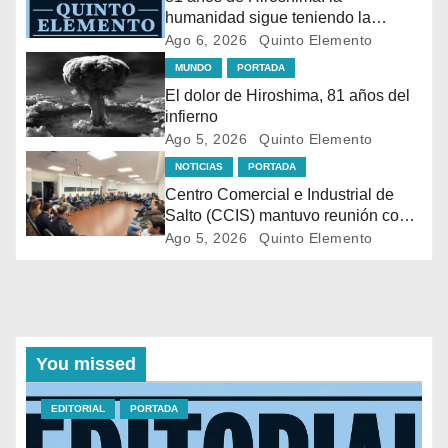
humanidad sigue teniendo la
bomba en sus manos
Ago 6, 2026
Quinto Elemento
MUNDO
PORTADA
El dolor de Hiroshima, 81 años del
infierno
Ago 5, 2026
Quinto Elemento
NOTICIAS
PORTADA
Centro Comercial e Industrial de
Salto (CCIS) mantuvo reunión con
autoridades policiales y
Ago 5, 2026
Quinto Elemento
departamentales para abordar la
situación de seguridad en distintas
zonas comerciales de la ciudad.
You missed
EDITORIAL
PORTADA