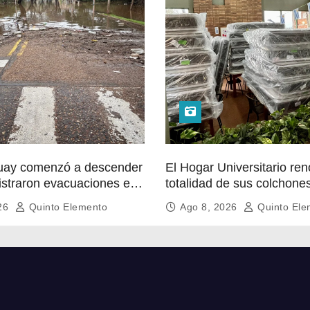
guay comenzó a descender
El Hogar Universitario ren
istraron evacuaciones en
totalidad de sus colchone
026
Quinto Elemento
Ago 8, 2026
Quinto Ele