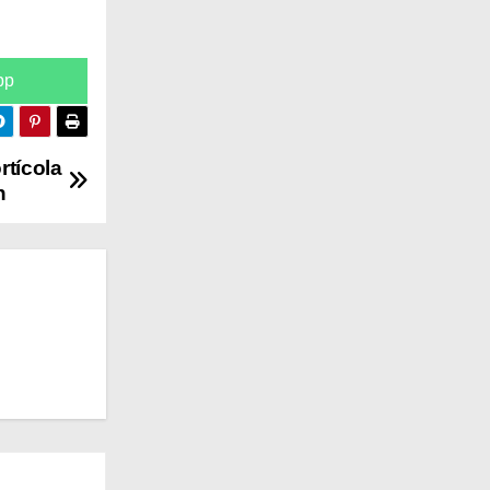
pp
rtícola
n