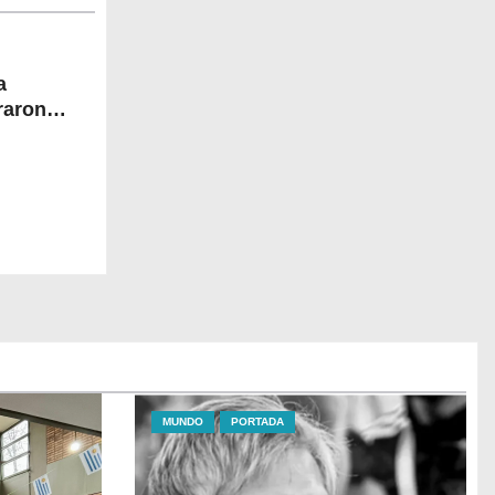
a
raron
MUNDO
PORTADA