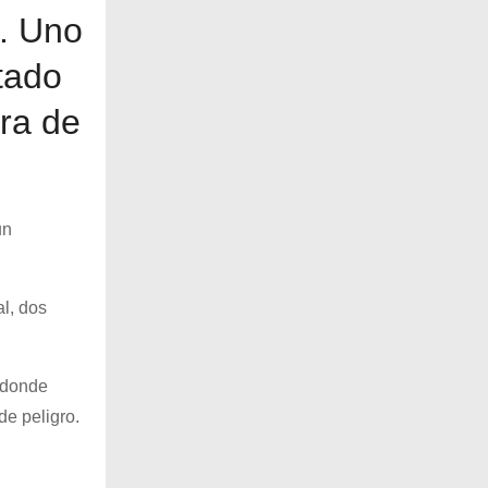
o. Uno
tado
era de
un
l, dos
, donde
de peligro.