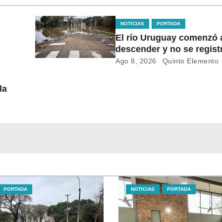
NOTICIAS
PORTADA
El río Uruguay comenzó 
descender y no se regist
evacuaciones en Salto
Ago 8, 2026
Quinto Elemento
la
PORTADA
NOTICIAS
PORTADA