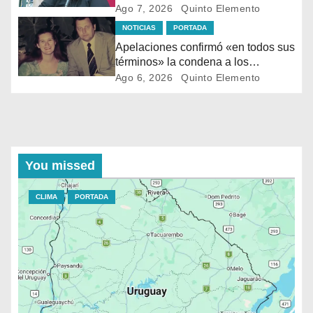
al Ejecutivo de Carlos Albisu
Ago 7, 2026
Quinto Elemento
NOTICIAS
PORTADA
Apelaciones confirmó «en todos sus
términos» la condena a los
asesinos de Vladimir Roslik
Ago 6, 2026
Quinto Elemento
You missed
CLIMA
PORTADA