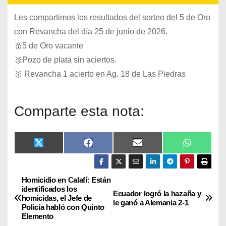
Les compartimos los resultados del sorteo del 5 de Oro
con Revancha del día 25 de junio de 2026.
🥇5 de Oro vacante
🥈Pozo de plata sin aciertos.
🥇 Revancha 1 acierto en Ag. 18 de Las Piedras
Comparte esta nota:
X
F
E
W
(
a
m
h
T
c
a
a
w
e
i
t
i
b
l
s
Homicidio en Calafí: Están
t
o
A
identificados los
Ecuador logró la hazaña y
t
o
p
homicidas, el Jefe de
le ganó a Alemania 2-1
e
k
p
Policía habló con Quinto
r
Elemento
)