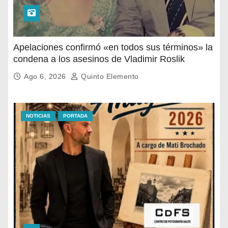
Apelaciones confirmó «en todos sus términos» la
condena a los asesinos de Vladimir Roslik
Ago 6, 2026
Quinto Elemento
NOTICIAS
PORTADA