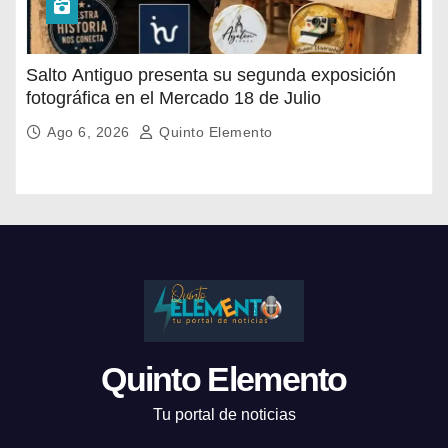
Salto Antiguo presenta su segunda exposición
fotográfica en el Mercado 18 de Julio
Ago 6, 2026
Quinto Elemento
Quinto Elemento
Tu portal de noticias