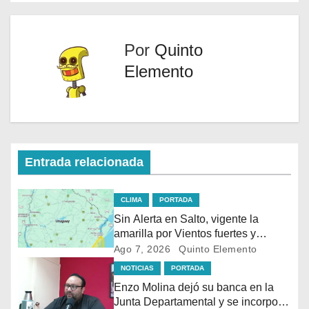
Por
Quinto
Elemento
Entrada relacionada
CLIMA
PORTADA
Sin Alerta en Salto, vigente la
amarilla por Vientos fuertes y
persistentes en el sur
Ago 7, 2026
Quinto Elemento
NOTICIAS
PORTADA
Enzo Molina dejó su banca en la
Junta Departamental y se incorpora