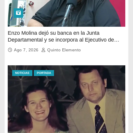
Enzo Molina dejó su banca en la Junta
Departamental y se incorpora al Ejecutivo de
Carlos Albisu
Ago 7, 2026
Quinto Elemento
NOTICIAS
PORTADA