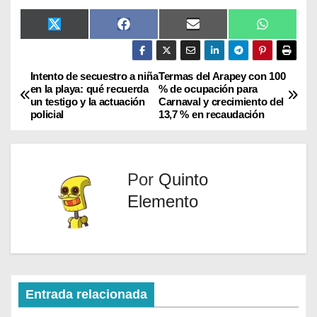
X
F
E
W
(
a
m
h
T
c
a
a
w
e
i
t
i
b
l
s
Intento de secuestro a niña
Termas del Arapey con 100
t
o
A
en la playa: qué recuerda
% de ocupación para
t
o
p
un testigo y la actuación
Carnaval y crecimiento del
e
k
p
policial
13,7 % en recaudación
r
)
Por
Quinto
Elemento
Entrada relacionada