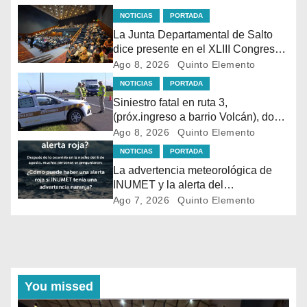
NOTICIAS
PORTADA
La Junta Departamental de Salto
dice presente en el XLIII Congreso
de Ediles en Montevideo
Ago 8, 2026
Quinto Elemento
NOTICIAS
PORTADA
Siniestro fatal en ruta 3,
(próx.ingreso a barrio Volcán), dos
motociclistas colisionaron de frente,
Ago 8, 2026
Quinto Elemento
uno de ellos falleció en el lugar
NOTICIAS
PORTADA
La advertencia meteorológica de
INUMET y la alerta del
@sinae_oficial no son lo mismo.
Ago 7, 2026
Quinto Elemento
You missed