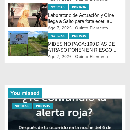
NOTICIAS
PORTADA
Laboratorio de Actuación y Cine
llega a Salto para fortalecer la
formación audiovisual en el norte
Ago 7, 2026
Quinto Elemento
del país
NOTICIAS
PORTADA
MIDES NO PAGA: 100 DÍAS DE
ATRASO PONEN EN RIESGO
LACONTINUIDAD DE
Ago 7, 2026
Quinto Elemento
TRATAMIENTO PARA LA
POBLACIÓN MÁSVULNERABLE
DE SALTO
You missed
NOTICIAS
PORTADA