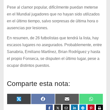
Pese al clamor popular, difícilmente puedan meterse
en el Mundial jugadores que no hayan sido utilizados
en el último tiempo, salvo sorpresas de última hora o
ausencias por lesiones.
En resumen, de 26 futbolistas que tendrá la lista, hay
escasos lugares no asegurados. Probablemente, entre
Sanabria, Emiliano Martínez, Brian Rodríguez y hasta
el propio Fonseca, se disputen el último lugar, pese a
ocupar distintos puestos.
Comparte esta nota:
X
F
E
W
(
a
m
h
T
c
a
a