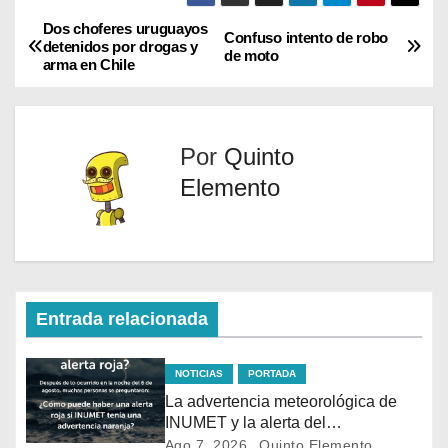
w
e
i
t
i
b
l
s
Dos choferes uruguayos
Confuso intento de robo
t
o
A
detenidos por drogas y
de moto
t
o
p
arma en Chile
e
k
p
r
)
Por
Quinto
Elemento
Entrada relacionada
NOTICIAS
PORTADA
La advertencia meteorológica de
INUMET y la alerta del
@sinae_oficial no son lo mismo.
Ago 7, 2026
Quinto Elemento