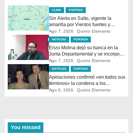
CLIMA
PORTADA
Sin Alerta en Salto, vigente la
amarilla por Vientos fuertes y
persistentes en el sur
Ago 7, 2026
Quinto Elemento
NOTICIAS
PORTADA
Enzo Molina dejó su banca en la
Junta Departamental y se incorpora
al Ejecutivo de Carlos Albisu
Ago 7, 2026
Quinto Elemento
NOTICIAS
PORTADA
Apelaciones confirmó «en todos sus
términos» la condena a los
asesinos de Vladimir Roslik
Ago 6, 2026
Quinto Elemento
You missed