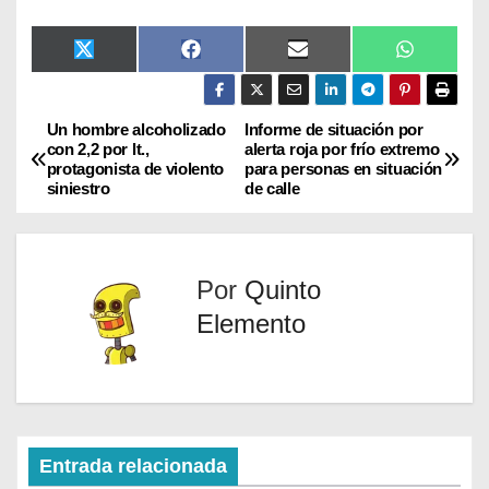
X
F
E
W
(
a
m
h
T
c
a
a
w
e
i
t
i
b
l
s
Un hombre alcoholizado
Informe de situación por
t
o
A
con 2,2 por lt.,
alerta roja por frío extremo
t
o
p
protagonista de violento
para personas en situación
e
k
p
siniestro
de calle
r
)
Por
Quinto
Elemento
Entrada relacionada