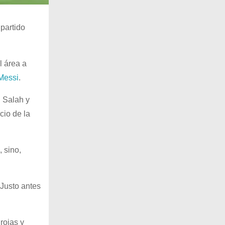
 partido
l área a
 Messi
.
d Salah y
cio de la
 sino,
Justo antes
rojas y