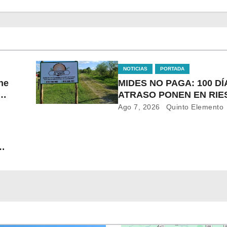
NOTICIAS
PORTADA
ne
MIDES NO PAGA: 100 DÍ
ATRASO PONEN EN RI
orte
LACONTINUIDAD DE
Ago 7, 2026
Quinto Elemento
TRATAMIENTO PARA LA
POBLACIÓN MÁSVULN
DE SALTO