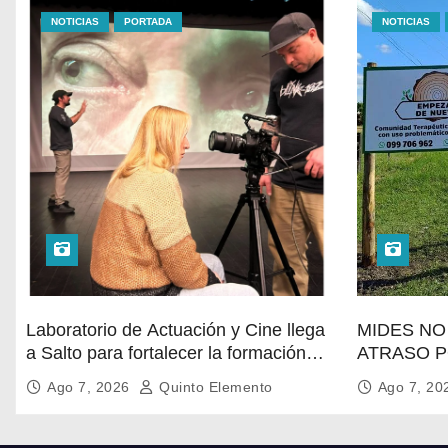
NOTICIAS
PORTADA
NOTICIAS
Laboratorio de Actuación y Cine llega
MIDES NO 
a Salto para fortalecer la formación
ATRASO P
audiovisual en el norte del país
LACONTIN
Ago 7, 2026
Quinto Elemento
Ago 7, 2
TRATAMIE
POBLACI
SALTO