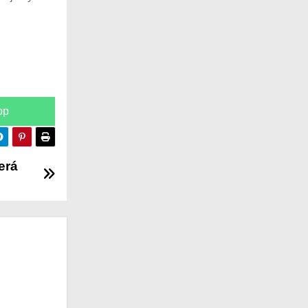
pp
erá