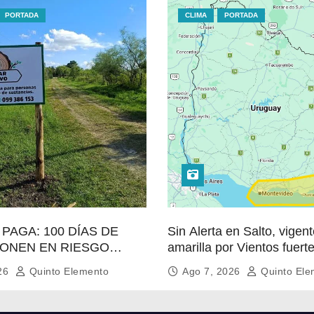
PORTADA
CLIMA
PORTADA
PAGA: 100 DÍAS DE
Sin Alerta en Salto, vigent
ONEN EN RIESGO
amarilla por Vientos fuert
UIDAD DE
persistentes en el sur
026
Quinto Elemento
Ago 7, 2026
Quinto Ele
NTO PARA LA
ÓN MÁSVULNERABLE DE