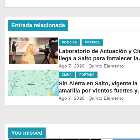
Entrada relacionada
NOTICIAS
PORTADA
Laboratorio de Actuación y Ci
llega a Salto para fortalecer la
formación audiovisual en el n
Ago 7, 2026
Quinto Elemento
del país
CLIMA
PORTADA
Sin Alerta en Salto, vigente la
amarilla por Vientos fuertes y
persistentes en el sur
Ago 7, 2026
Quinto Elemento
You missed