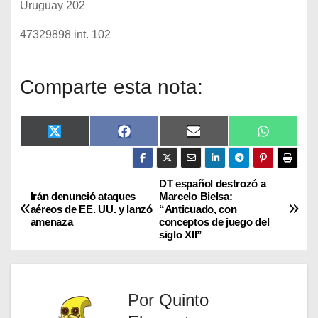
Uruguay 202
47329898 int. 102
Comparte esta nota:
X
F
E
W
(
a
m
h
T
c
a
a
w
e
i
t
i
b
l
s
DT español destrozó a
t
o
A
Irán denunció ataques
Marcelo Bielsa:
t
o
p
aéreos de EE. UU. y lanzó
“Anticuado, con
e
k
p
amenaza
conceptos de juego del
r
siglo XII”
)
Por
Quinto