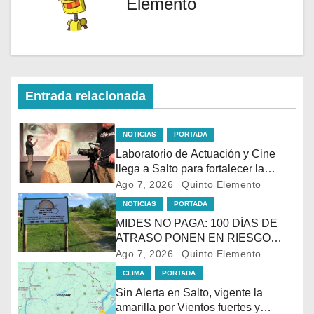
Elemento
Entrada relacionada
NOTICIAS
PORTADA
Laboratorio de Actuación y Cine
llega a Salto para fortalecer la
formación audiovisual en el norte
Ago 7, 2026
Quinto Elemento
del país
NOTICIAS
PORTADA
MIDES NO PAGA: 100 DÍAS DE
ATRASO PONEN EN RIESGO
LACONTINUIDAD DE
Ago 7, 2026
Quinto Elemento
TRATAMIENTO PARA LA
CLIMA
PORTADA
POBLACIÓN MÁSVULNERABLE
Sin Alerta en Salto, vigente la
DE SALTO
amarilla por Vientos fuertes y