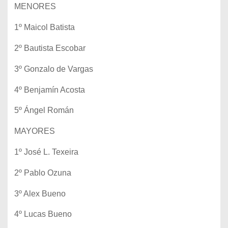
MENORES
1º Maicol Batista
2º Bautista Escobar
3º Gonzalo de Vargas
4º Benjamín Acosta
5º Ángel Román
MAYORES
1º José L. Texeira
2º Pablo Ozuna
3º Alex Bueno
4º Lucas Bueno