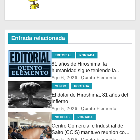
Entrada relacionada
EDITORIAL
PORTADA
81 años de Hiroshima: la
humanidad sigue teniendo la
bomba en sus manos
Ago 6, 2026
Quinto Elemento
MUNDO
PORTADA
El dolor de Hiroshima, 81 años del
infierno
Ago 5, 2026
Quinto Elemento
NOTICIAS
PORTADA
Centro Comercial e Industrial de
Salto (CCIS) mantuvo reunión con
autoridades policiales y
Ago 5, 2026
Quinto Elemento