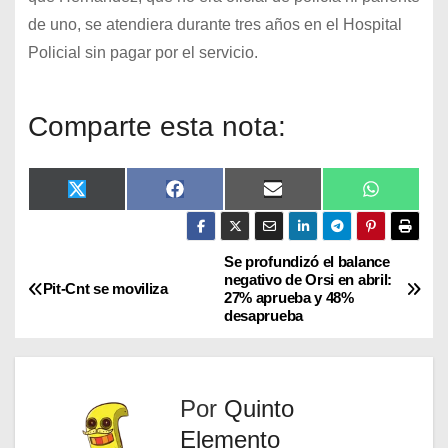
de uno, se atendiera durante tres años en el Hospital
Policial sin pagar por el servicio.
Comparte esta nota:
X
F
E
W
(
a
m
h
T
c
a
a
w
e
i
t
i
b
l
s
Se profundizó el balance
t
o
A
negativo de Orsi en abril:
Pit-Cnt se moviliza
t
o
p
27% aprueba y 48%
e
k
p
desaprueba
r
)
Por
Quinto
Elemento