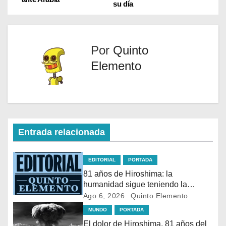
t
o
p
su día
e
k
p
r
)
Por
Quinto
Elemento
Entrada relacionada
EDITORIAL
PORTADA
81 años de Hiroshima: la
humanidad sigue teniendo la
bomba en sus manos
Ago 6, 2026
Quinto Elemento
MUNDO
PORTADA
El dolor de Hiroshima, 81 años del