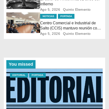
infierno
Ago 5, 2026
Quinto Elemento
NOTICIAS
PORTADA
Centro Comercial e Industrial de
Salto (CCIS) mantuvo reunión con
autoridades policiales y
Ago 5, 2026
Quinto Elemento
departamentales para abordar la
situación de seguridad en distintas
zonas comerciales de la ciudad.
You missed
EDITORIAL
PORTADA