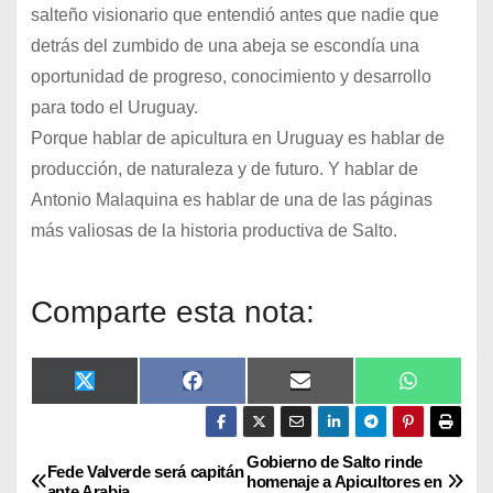
salteño visionario que entendió antes que nadie que
detrás del zumbido de una abeja se escondía una
oportunidad de progreso, conocimiento y desarrollo
para todo el Uruguay.
Porque hablar de apicultura en Uruguay es hablar de
producción, de naturaleza y de futuro. Y hablar de
Antonio Malaquina es hablar de una de las páginas
más valiosas de la historia productiva de Salto.
Comparte esta nota:
X
F
E
W
(
a
m
h
T
c
a
a
w
e
i
t
i
b
l
s
Gobierno de Salto rinde
Fede Valverde será capitán
t
o
A
homenaje a Apicultores en
ante Arabia