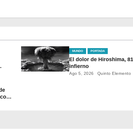
MUNDO
PORTADA
El dolor de Hiroshima, 81 años del
infierno
Ago 5, 2026
Quinto Elemento
de
 con
 la
 la