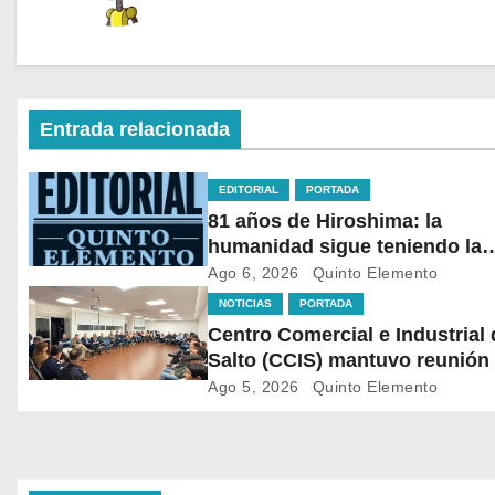
Entrada relacionada
EDITORIAL
PORTADA
81 años de Hiroshima: la
humanidad sigue teniendo la
bomba en sus manos
Ago 6, 2026
Quinto Elemento
NOTICIAS
PORTADA
Centro Comercial e Industrial 
Salto (CCIS) mantuvo reunión
autoridades policiales y
Ago 5, 2026
Quinto Elemento
departamentales para abordar
situación de seguridad en
distintas zonas comerciales de
ciudad.