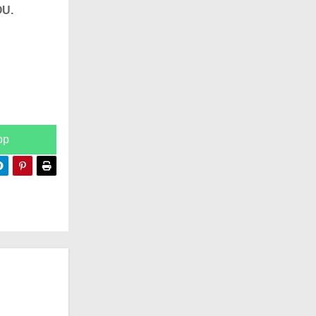
OU.
pp