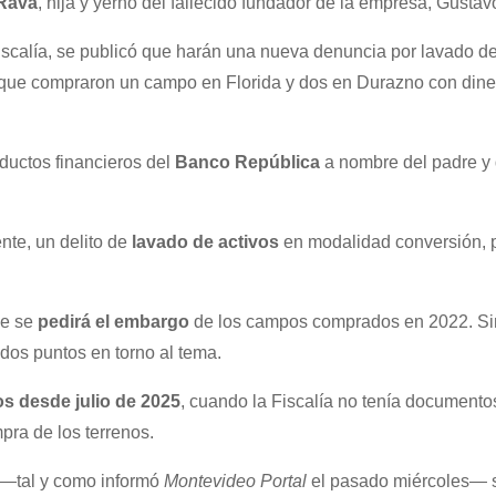
Rava
, hija y yerno del fallecido fundador de la empresa, Gusta
Fiscalía, se publicó que harán una nueva denuncia por lavado de
 que compraron un campo en Florida y dos en Durazno con dine
ductos financieros del
Banco
República
a nombre del padre y 
te, un delito de
lavado de activos
en modalidad conversión, 
ue se
pedirá
el
embargo
de los campos comprados en 2022. Si
dos puntos en torno al tema.
 desde julio de 2025
, cuando la Fiscalía no tenía documento
pra de los terrenos.
—tal y como informó
Montevideo Portal
el pasado miércoles—