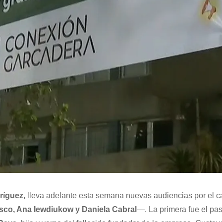
ríguez,
lleva adelante esta semana nuevas audiencias por el c
sco, Ana Iewdiukow y Daniela Cabral
—. La primera fue el pa