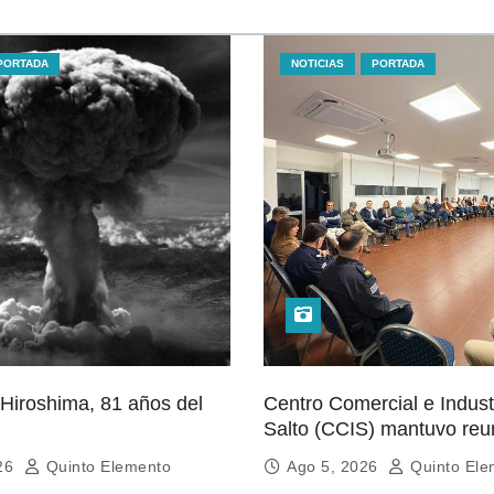
PORTADA
NOTICIAS
PORTADA
hima, 81 años del
Centro Comercial e Indust
Salto (CCIS) mantuvo reu
autoridades policiales y
026
Quinto Elemento
Ago 5, 2026
Quinto Ele
departamentales para abo