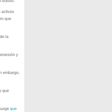
vo Basso.
 activos
ro que
de la
posesión y
n embargo,
s que
 surge
que