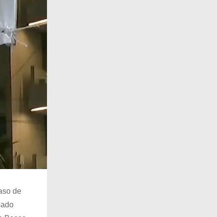
aso de
sado