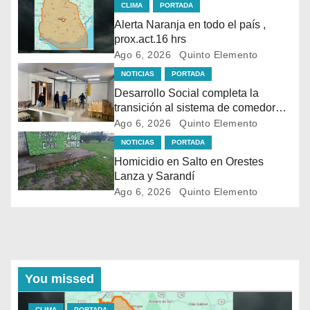
CLIMA
PORTADA
Alerta Naranja en todo el país ,
prox.act.16 hrs
Ago 6, 2026
Quinto Elemento
NOTICIAS
PORTADA
Desarrollo Social completa la
transición al sistema de comedores
con la apertura de dos nuevos
Ago 6, 2026
Quinto Elemento
espacios
NOTICIAS
PORTADA
Homicidio en Salto en Orestes
Lanza y Sarandí
Ago 6, 2026
Quinto Elemento
You missed
CLIMA
PORTADA