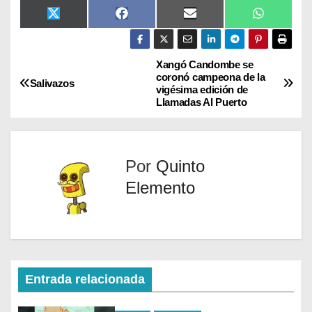
X
F
E
W
(
a
m
h
T
c
a
a
w
e
i
t
i
b
l
s
Xangó Candombe se
t
o
A
coronó campeona de la
Salivazos
t
o
p
vigésima edición de
e
k
p
Llamadas Al Puerto
r
)
Por
Quinto
Elemento
Entrada relacionada