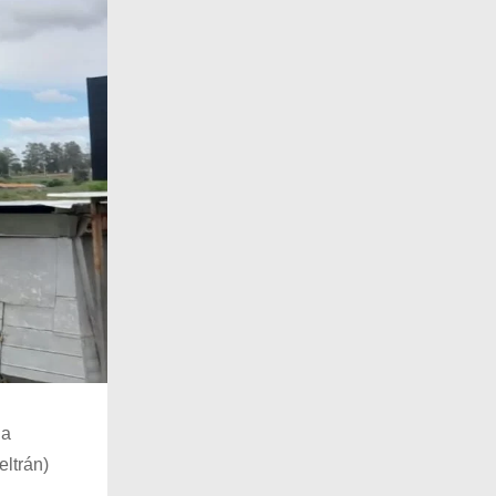
la
eltrán)