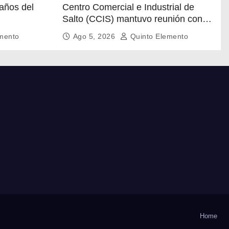
Centro Comercial e Industrial de
Salto (CCIS) mantuvo reunión con
autoridades policiales y
mento
Ago 5, 2026
Quinto Elemento
departamentales para abordar la
situación de seguridad en distintas
zonas comerciales de la ciudad.
Home