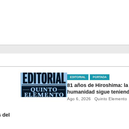
EDITORIAL
PORTADA
81 años de Hiroshima: la
humanidad sigue teniend
bomba en sus manos
Ago 6, 2026
Quinto Elemento