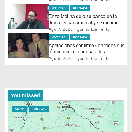
Ago 7, 2026
Quinto Elemento
NOTICIAS
PORTADA
Enzo Molina dejó su banca en la
Junta Departamental y se incorpora
al Ejecutivo de Carlos Albisu
Ago 7, 2026
Quinto Elemento
NOTICIAS
PORTADA
Apelaciones confirmó «en todos sus
términos» la condena a los
asesinos de Vladimir Roslik
Ago 6, 2026
Quinto Elemento
You missed
CLIMA
PORTADA