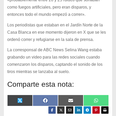
como fuegos artificiales, pero eran disparos, y
entonces todo el mundo empezó a correr».
Los periodistas que estaban en el Jardín Norte de la
Casa Blanca en ese momento dijeron en X que se les
ordenó correr y refugiarse en la sala de prensa.
La corresponsal de ABC News Selina Wang estaba
grabando un video para las redes sociales cuando
comenzaron los disparos, captando el sonido de los
tiros mientras se lanzaba al suelo.
Comparte esta nota:
X
F
E
W
(
a
m
h
T
c
a
a
w
e
i
t