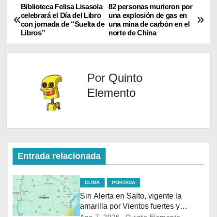
i
b
l
s
Biblioteca Felisa Lisasola
82 personas murieron por
t
o
A
celebrará el Día del Libro
una explosión de gas en
t
o
p
con jornada de “Suelta de
una mina de carbón en el
e
k
p
Libros”
norte de China
r
)
Por
Quinto
Elemento
Entrada relacionada
CLIMA
PORTADA
Sin Alerta en Salto, vigente la
amarilla por Vientos fuertes y
persistentes en el sur